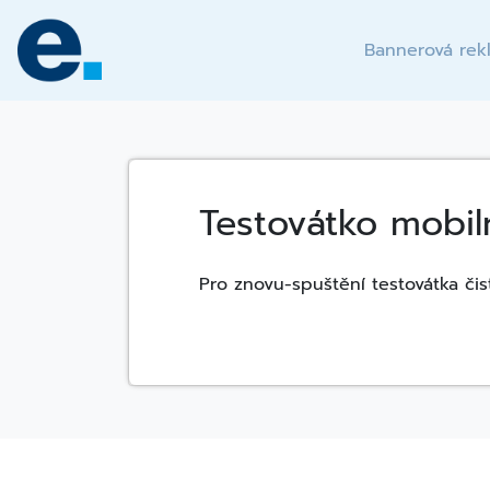
Skip
to
Bannerová rek
content
Testovátko mobil
Pro znovu-spuštění testovátka čis