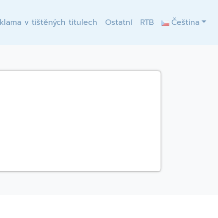
klama v tištěných titulech
Ostatní
RTB
Čeština