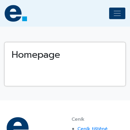
Skip
to
content
Homepage
Ceník
Ceník tištěné