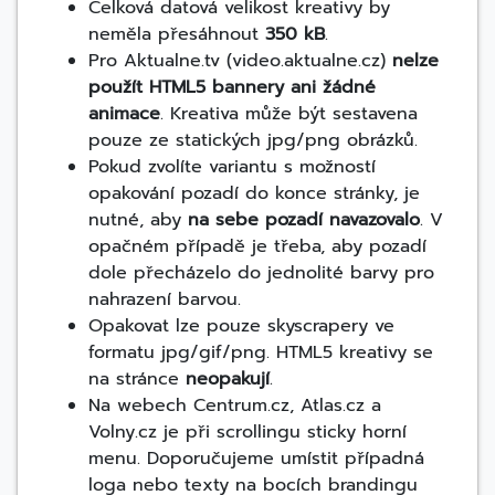
Celková datová velikost kreativy by
neměla přesáhnout
350 kB
.
Pro Aktualne.tv (video.aktualne.cz)
nelze
použít HTML5 bannery ani žádné
animace
. Kreativa může být sestavena
pouze ze statických jpg/png obrázků.
Pokud zvolíte variantu s možností
opakování pozadí do konce stránky, je
nutné, aby
na sebe pozadí navazovalo
. V
opačném případě je třeba, aby pozadí
dole přecházelo do jednolité barvy pro
nahrazení barvou.
Opakovat lze pouze skyscrapery ve
formatu jpg/gif/png. HTML5 kreativy se
na stránce
neopakují
.
Na webech Centrum.cz, Atlas.cz a
Volny.cz je při scrollingu sticky horní
menu. Doporučujeme umístit případná
loga nebo texty na bocích brandingu