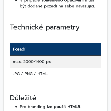
V případě
volitelného opakování
musí
být dodané pozadí na sebe navazující.
Technické parametry
Pozadí
max. 2000×1400 px
JPG / PNG / HTML
Důležité
Pro branding
lze použít HTML5
.