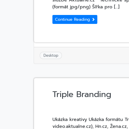
službě Aktuálně.cz Technické sp
(formát jpg/png) Šířka pro […]
Continue Reading
Desktop
Triple Branding
Ukázka kreativy Ukázka formátu T
video.aktualne.cz), Hn.cz, Žena.cz