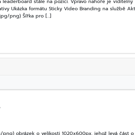
 leaderboard stále na pozici. Vpravo nahoře je viditelný 
tivy Ukázka formátu Sticky Video Branding na službě Ak
pg/png) Šířka pro […]
e
/png) obrázek o velikosti 1020x600px, jehož levá část o