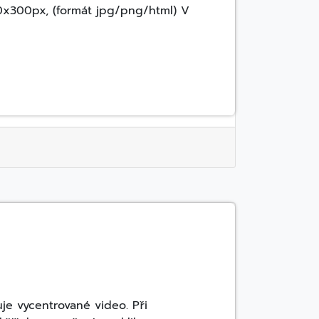
0x300px, (formát jpg/png/html) V
je vycentrované video. Při