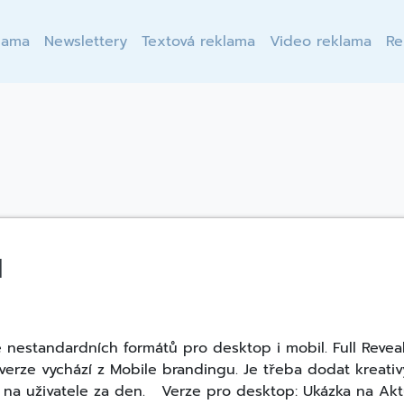
lama
Newslettery
Textová reklama
Video reklama
Re
l
e nestandardních formátů pro desktop i mobil. Full Revea
verze vychází z Mobile brandingu. Je třeba dodat kreati
x na uživatele za den. Verze pro desktop: Ukázka na Akt