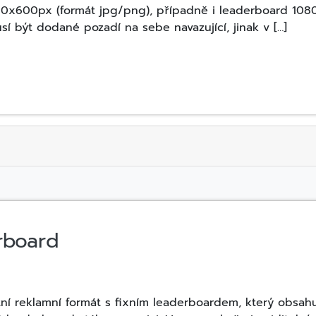
980x600px (formát jpg/png), případně i leaderboard 108
í být dodané pozadí na sebe navazující, jinak v […]
rboard
tní reklamní formát s fixním leaderboardem, který obsahu