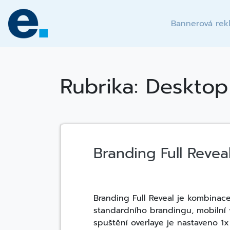
Skip
to
Bannerová rek
content
Rubrika:
Desktop
Branding Full Revea
Branding Full Reveal je kombinac
standardního brandingu, mobilní 
spuštění overlaye je nastaveno 1