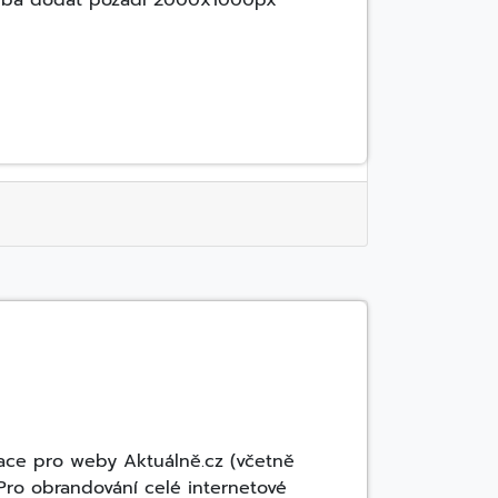
třeba dodat pozadí 2000x1000px
kace pro weby Aktuálně.cz (včetně
z Pro obrandování celé internetové