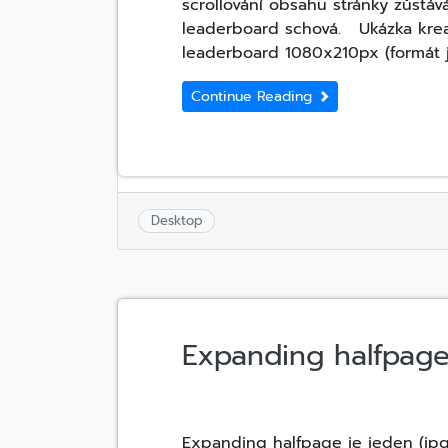
scrollování obsahu stránky zůstává
leaderboard schová. Ukázka krea
leaderboard 1080x210px (formát j
Continue Reading
Desktop
Expanding halfpag
Expanding halfpage je jeden (jpg