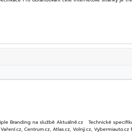
ecifikace Pro obrandování celé internetové stránky je 
riple Branding na službě Aktuálně.cz Technické specifi
, Vaření.cz, Centrum.cz, Atlas.cz, Volný.cz, Vybermiauto.c