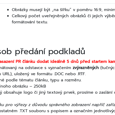
Obrázky musejí být „na šířku“ v poměru 16:9, mini
Celkový počet uveřejněných obrázků či jejich výbě
formátování textu.
ob předání podkladů
nasazení PR článku dodat ideálně 5 dnů před startem k
rmátovaný na odstavce s vyznačením
zvýrazněných
(tučnýc
h URL), uložený ve formátu .DOC nebo .RTF.
é podle tématu článku, typu a rozměru.
ednoho obrázku – 250kB
ý obsahuje logo či jiný textový prvek, prosíme o zaslán
u pro výřezy z důvodu správného zobrazení napříč zařízen
statném .TXT souboru s popisem a označním jednotlivýc