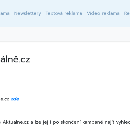
lama
Newslettery
Textová reklama
Video reklama
Re
álně.cz
ne.cz
zde
Aktualne.cz a lze jej i po skončení kampaně najít vyhled