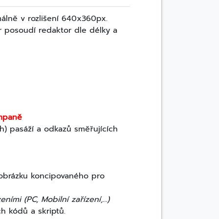
málně v rozlišení 640x360px.
r posoudí redaktor dle délky a
ampaně
h) pasáží a odkazů směřujících
í obrázku koncipovaného pro
ími (PC, Mobilní zařízení,…)
h kódů a skriptů.