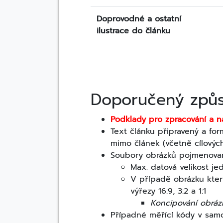
Doprovodné a ostatní
ilustrace do článku
Doporučený způs
Podklady pro zpracování a 
Text článku připravený a fo
mimo článek (včetně cílovýc
Soubory obrázků pojmenovan
Max. datová velikost j
V případě obrázku kter
výřezy 16:9, 3:2 a 1:1
Koncipování obrázk
Případné měřící kódy v samo